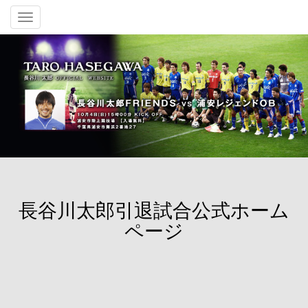
Toggle
navigation
長谷川太郎引退試合公式ホーム
ページ